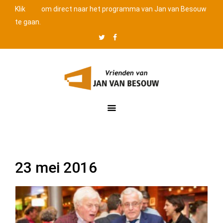
Klik
hier
om direct naar het programma van Jan van Besouw
te gaan.
Twitter
Facebook
Website
Jan
van
Besouw
23 mei 2016