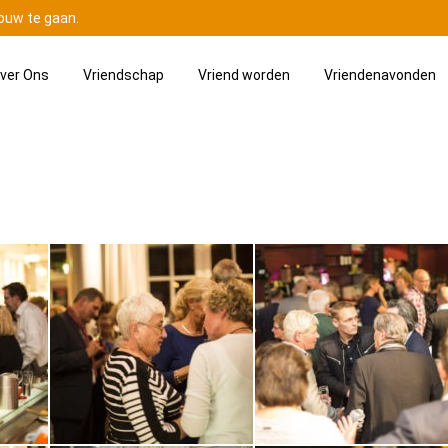
ouw te gaan.
ver Ons
Vriendschap
Vriend worden
Vriendenavonden