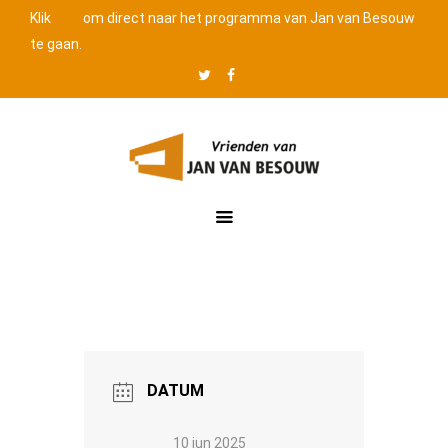
Klik
hier
om direct naar het programma van Jan van Besouw
te gaan.
Twitter
Facebook
Website
Jan
van
Besouw
DATUM
10 jun 2025