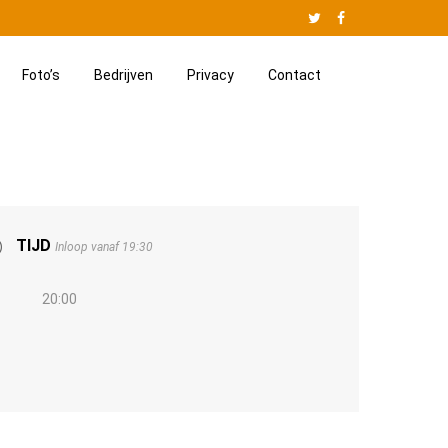
Twitter
Facebook
Website
Jan
Foto’s
Bedrijven
Privacy
Contact
van
Besouw
TIJD
Inloop vanaf 19:30
20:00