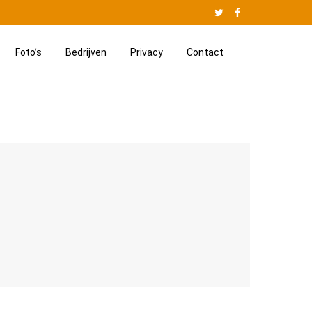
Twitter
Facebook
Website
Jan
Foto’s
Bedrijven
Privacy
Contact
van
Besouw